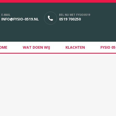
E-MAIL
BEL NU MET FYSIO0519
INFO@FYSIO-0519.NL
0519 700250
OME
WAT DOEN WIJ
KLACHTEN
FYSIO 05