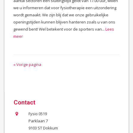
aantal sectoren een sluitingstijd geldt van 17.00 uur, willen
we u informeren dat voor fysiotherapie een uitzondering
wordt gemaakt. We zijn blij dat we onze gebruikelijke
openingstijden kunnen blijven hanteren zoals u van ons
gewend bent! Wel betekent voor de sporters van...
Lees
meer
« Vorige pagina
Contact
Fysio 0519
Parklaan 7
9103 ST Dokkum