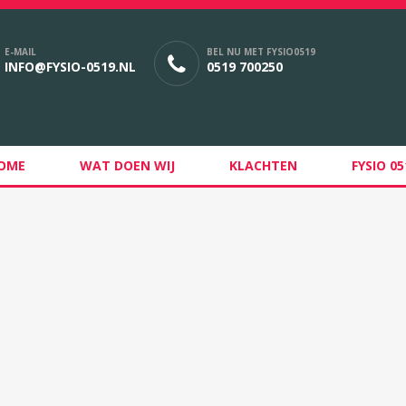
E-MAIL
BEL NU MET FYSIO0519
INFO@FYSIO-0519.NL
0519 700250
OME
WAT DOEN WIJ
KLACHTEN
FYSIO 05