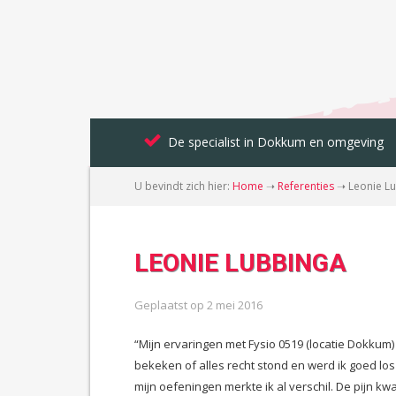
De specialist in Dokkum en omgeving
U bevindt zich hier:
Home
➝
Referenties
➝
Leonie L
LEONIE LUBBINGA
Geplaatst op
2 mei 2016
“Mijn ervaringen met Fysio 0519 (locatie Dokkum)
bekeken of alles recht stond en werd ik goed l
mijn oefeningen merkte ik al verschil. De pijn kw